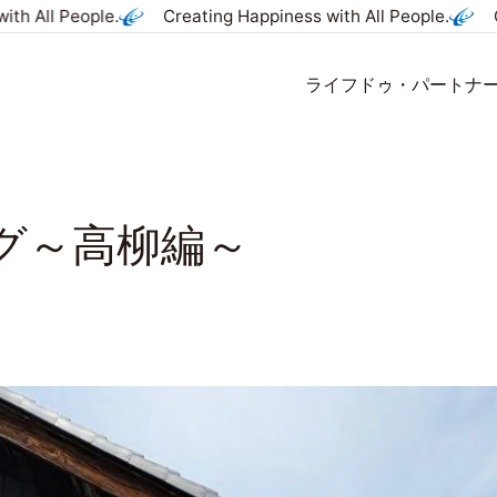
th All People.
Creating Happiness with All People.
C
ライフドゥ・パートナ
ホーム
事業を知る
メッセージ
社員インタビ
グ～高柳編～
会社を知る
社風を知る