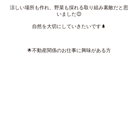
涼しい場所も作れ、野菜も採れる取り組み素敵だと思
いました😊
自然を大切にしていきたいです🌲
🌟不動産関係のお仕事に興味がある方
🌟住宅関係のお仕事に興味がある方
🌟営業に興味がある方
🌟私たちと一緒に頑張りたい方
🌟就活活動でお悩みの方
ご応募、質問もお気軽にお待ちしております!!
🌸江南市🌸不動産🌸求人🌸採用🌸営業🌸売買🌸賃貸🌸